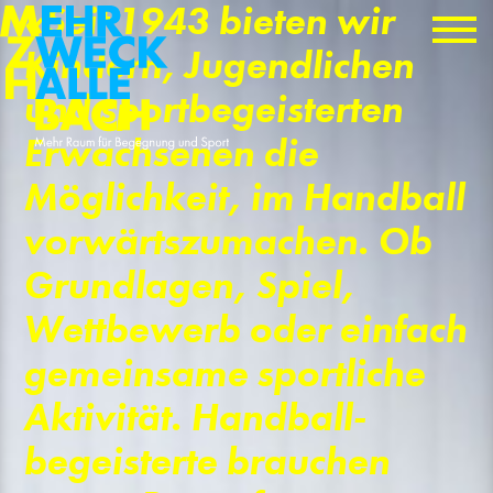
«Seit 1943 bieten wir
Kindern, Jugend­lichen
und sportbe­geisterten
Erwachse­nen die
Möglichkeit, im Handball
vorwärtszumachen. Ob
Grundlagen, Spiel,
Wettbewerb oder einfach
gemein­same sportliche
Aktivität. Handball­
begeisterte brauchen